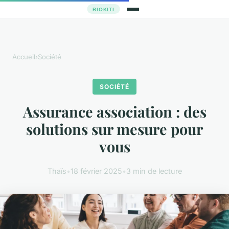
Accueil
›
Société
SOCIÉTÉ
Assurance association : des
solutions sur mesure pour
vous
Thaïs
•
18 février 2025
•
3 min de lecture