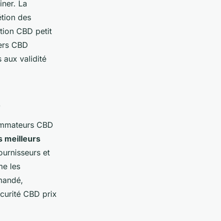
iner. La
étion des
tion CBD petit
iers CBD
 aux validité
s
sommateurs CBD
s meilleurs
fournisseurs et
me les
mmandé,
curité CBD prix