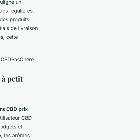
uligne un
ons régulières.
e des produits
lais de livraison
s, cette
ur CBDPasChere.
à petit
urs CBD prix
tilisateur CBD
budgets et
, les arômes