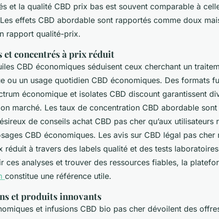
és et la qualité CBD prix bas est souvent comparable à cel
 Les effets CBD abordable sont rapportés comme doux mais
 rapport qualité-prix.
s et concentrés à prix réduit
huiles CBD économiques séduisent ceux cherchant un traite
 ou un usage quotidien CBD économiques. Des formats fu
ctrum économique et isolates CBD discount garantissent div
bon marché. Les taux de concentration CBD abordable sont
sireux de conseils achat CBD pas cher qu’aux utilisateurs r
sages CBD économiques. Les avis sur CBD légal pas cher 
ix réduit à travers des labels qualité et des tests laboratoir
 ces analyses et trouver des ressources fiables, la platef
ym
constitue une référence utile.
ns et produits innovants
miques et infusions CBD bio pas cher dévoilent des offre