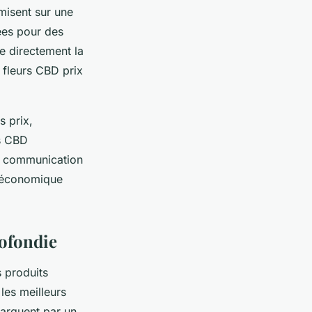
 misent sur une
ées pour des
ce directement la
 fleurs CBD prix
s prix,
ns CBD
ne communication
D économique
rofondie
 produits
es meilleurs
arquent par un