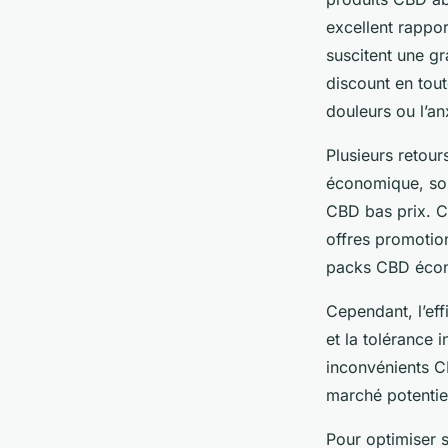
excellent rappo
suscitent une g
discount en tout
douleurs ou l’an
Plusieurs retour
économique, soul
CBD bas prix. C
offres promotio
packs CBD écon
Cependant, l’ef
et la tolérance 
inconvénients CB
marché potentiel
Pour optimiser s