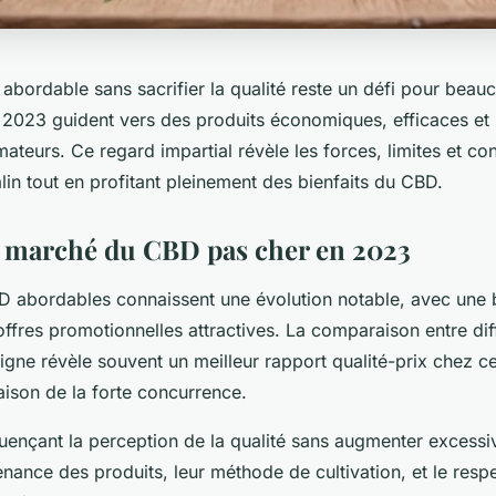
bordable sans sacrifier la qualité reste un défi pour beauco
 2023 guident vers des produits économiques, efficaces et
teurs. Ce regard impartial révèle les forces, limites et con
in tout en profitant pleinement des bienfaits du CBD.
 marché du CBD pas cher en 2023
D abordables connaissent une évolution notable, avec une b
offres promotionnelles attractives. La comparaison entre dif
igne révèle souvent un meilleur rapport qualité-prix chez c
ison de la forte concurrence.
luençant la perception de la qualité sans augmenter excessiv
enance des produits, leur méthode de cultivation, et le res