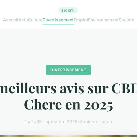
Accueil
Actu
Culture
Divertissement
Emploi
Environnement
Société
DIVERTISSEMENT
meilleurs avis sur CB
Chere en 2025
Thaïs
•
15 septembre 2025
•
5 min de lecture