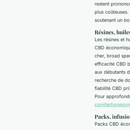
restent prononc
plus coûteuses.
soutenant un bon
Résines, huile
Les résines et 
CBD économique
cher, broad spe
efficacité CBD 
aux débutants dé
recherche de do
fiabilité CBD pr
Pour approfondir
comiterhoneg
Packs, infusio
Packs CBD écono