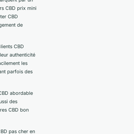
rs CBD prix mini
eter CBD
lagement de
clients CBD
leur authenticité
cilement les
ant parfois des
n CBD abordable
ussi des
aires CBD bon
 CBD pas cher en