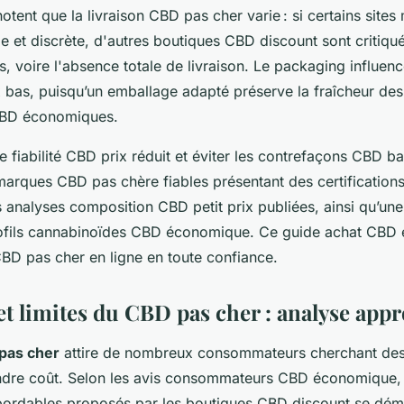
 notent que la livraison CBD pas cher varie : si certains sites
e et discrète, d'autres boutiques CBD discount sont critiqu
s, voire l'absence totale de livraison. Le packaging influen
x bas, puisqu’un emballage adapté préserve la fraîcheur des
 CBD économiques.
e fiabilité CBD prix réduit et éviter les contrefaçons CBD ba
 marques CBD pas chère fiables présentant des certificatio
s analyses composition CBD petit prix publiées, ainsi qu’u
profils cannabinoïdes CBD économique. Ce guide achat CB
CBD pas cher en ligne en toute confiance.
et limites du CBD pas cher : analyse app
pas cher
attire de nombreux consommateurs cherchant des
ndre coût. Selon les avis consommateurs CBD économique, l
ordables proposés par les boutiques CBD discount se dém