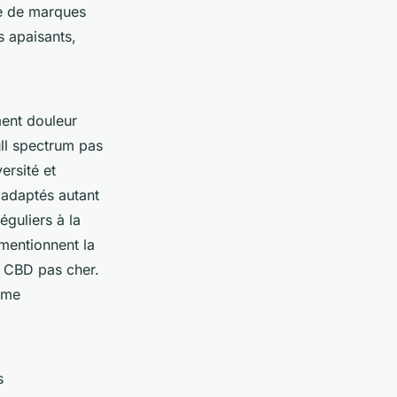
le de marques
 apaisants,
ment douleur
ll spectrum pas
ersité et
 adaptés autant
éguliers à la
mentionnent la
es CBD pas cher.
orme
s