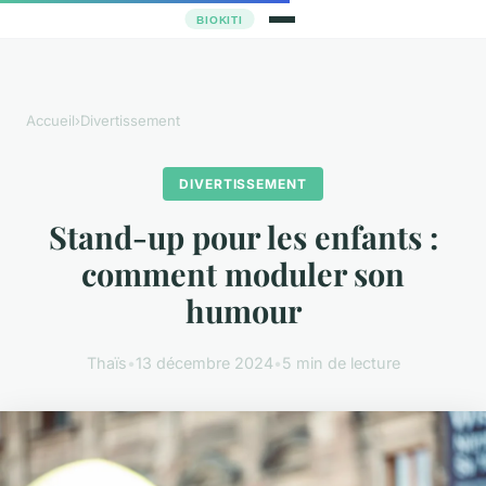
Accueil
›
Divertissement
DIVERTISSEMENT
Stand-up pour les enfants :
comment moduler son
humour
Thaïs
•
13 décembre 2024
•
5 min de lecture